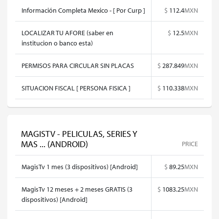
Información Completa Mexico - [ Por Curp ]
$
112.4
MXN
LOCALIZAR TU AFORE (saber en
$
12.5
MXN
institucion o banco esta)
PERMISOS PARA CIRCULAR SIN PLACAS
$
287.849
MXN
SITUACION FISCAL [ PERSONA FISICA ]
$
110.338
MXN
MAGISTV - PELICULAS, SERIES Y
MAS ... (ANDROID)
PRICE
MagisTv 1 mes (3 dispositivos) [Android]
$
89.25
MXN
MagisTv 12 meses + 2 meses GRATIS (3
$
1083.25
MXN
dispositivos) [Android]