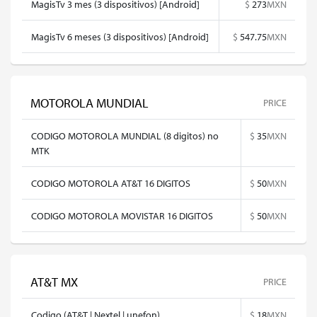
MagisTv 3 mes (3 dispositivos) [Android]
$
273
MXN
MagisTv 6 meses (3 dispositivos) [Android]
$
547.75
MXN
MOTOROLA MUNDIAL
PRICE
CODIGO MOTOROLA MUNDIAL (8 digitos) no
$
35
MXN
MTK
CODIGO MOTOROLA AT&T 16 DIGITOS
$
50
MXN
CODIGO MOTOROLA MOVISTAR 16 DIGITOS
$
50
MXN
AT&T MX
PRICE
Codigo (AT&T | Nextel | unefon)
$
18
MXN