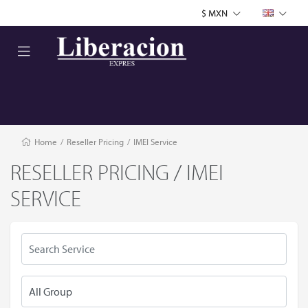
$ MXN
Home
/
Reseller Pricing
/
IMEI Service
RESELLER PRICING / IMEI
SERVICE