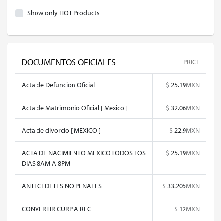
Show only HOT Products
DOCUMENTOS OFICIALES
PRICE
Acta de Defuncion Oficial
$
25.19
MXN
Acta de Matrimonio Oficial [ Mexico ]
$
32.06
MXN
Acta de divorcio [ MEXICO ]
$
22.9
MXN
ACTA DE NACIMIENTO MEXICO TODOS LOS
$
25.19
MXN
DIAS 8AM A 8PM
ANTECEDETES NO PENALES
$
33.205
MXN
CONVERTIR CURP A RFC
$
12
MXN