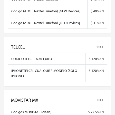
Codigo (AT&T | Nextel | unefon) [NEW Devices]
$
40
MXN
Codigo (AT&T | Nextel | unefon) [OLD Devices]
$
31
MXN
TELCEL
PRICE
CODIGO TELCEL 60% EXITO
$
120
MXN
IPHONE TELCEL CUALQUIER MODELO (SOLO
$
120
MXN
IPHONE)
MOVISTAR MX
PRICE
Codigos MOVISTAR (clean)
$
22.5
MXN