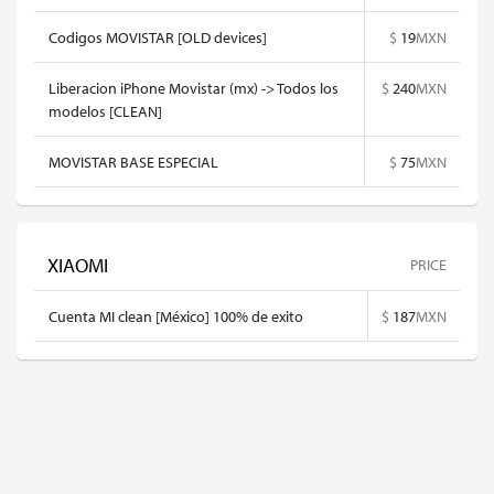
Codigos MOVISTAR [OLD devices]
$
19
MXN
Liberacion iPhone Movistar (mx) -> Todos los
$
240
MXN
modelos [CLEAN]
MOVISTAR BASE ESPECIAL
$
75
MXN
XIAOMI
PRICE
Cuenta MI clean [México] 100% de exito
$
187
MXN